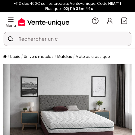
-11% dès 400€ sur les produits Vente-unique. Code
HEAT11
Plus que :
02j
11h
35m
43s
Menu
Literie
Univers matelas
Matelas
Matelas classique