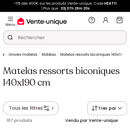
-11% dès 400€ sur les produits Vente-unique. Code
HEAT11
Plus que :
02j
07h
26m
19s
Menu
erie
Univers matelas
Matelas
Matelas ressorts biconiques 140x190 c
Matelas ressorts biconiques
140x190 cm
Tous les filtres
Trier par
2
107 produits
Vendu par Vente-unique