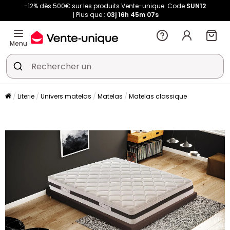
-12% dès 500€ sur les produits Vente-unique. Code
SUN12
Plus que :
03j
16h
45m
06s
Menu
Literie
Univers matelas
Matelas
Matelas classique