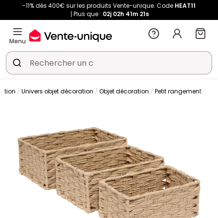
-11% dès 400€ sur les produits Vente-unique. Code
HEAT11
Plus que :
02j
02h
41m
21s
Menu
ation
Univers objet décoration
Objet décoration
Petit rangement
Pan