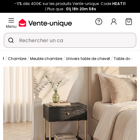
-11% dès 400€ sur les produits Vente-unique. Code
HEAT11
Plus que :
01j
18h
20m
56s
Menu
Chambre
Meuble chambre
Univers table de chevet
Table de che