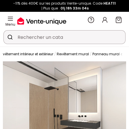
-11% dès 400€ sur les produits Vente-unique. Code
HEAT11
Plus que :
01j
18h
33m
02s
Menu
Revêtement intérieur et extérieur
Revêtement mural
Panneau mural dou