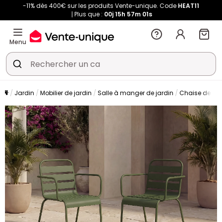
-11% dès 400€ sur les produits Vente-unique. Code
HEAT11
Plus que :
00j
15h
56m
59s
Menu
Jardin
Mobilier de jardin
Salle à manger de jardin
Chaise de jar