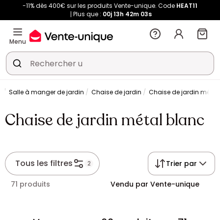
-11% dès 400€ sur les produits Vente-unique. Code
HEAT11
Plus que :
00j
13h
42m
02s
Menu
n
Salle à manger de jardin
Chaise de jardin
Chaise de jardin métal
Chaise de jardin métal blanc
Tous les filtres
Trier par
2
71 produits
Vendu par Vente-unique