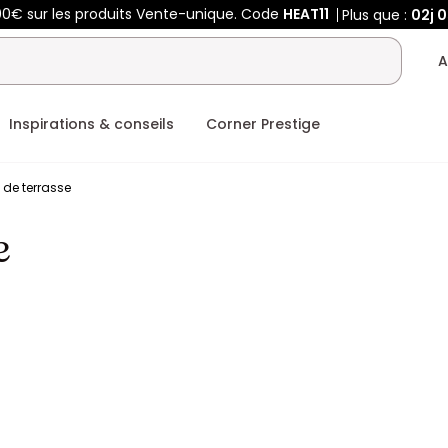
00€ sur les produits Vente-unique. Code
HEAT11
Plus que :
02j
0
A
Inspirations & conseils
Corner Prestige
de terrasse
e