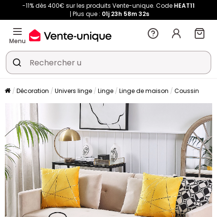
-11% dès 400€ sur les produits Vente-unique. Code
HEAT11
Plus que :
01j
23h
58m
31s
Menu
Décoration
Univers linge
Linge
Linge de maison
Coussin