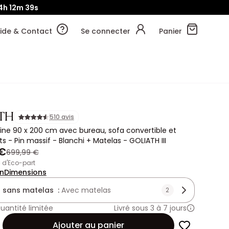
4h
12m
37s
ide & Contact
Se connecter
Panier
TH
510 avis
ine 90 x 200 cm avec bureau, sofa convertible et
 - Pin massif - Blanchi + Matelas - GOLIATH III
 €
699,99 €
€ d'Eco-part
on
Dimensions
 sans matelas :
Avec matelas
2
uantité limitée
Livré sous 3 à 7 jours
Ajouter au panier