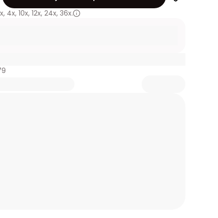
x
,
4x
,
10x
,
12x
,
24x
,
36x.
79