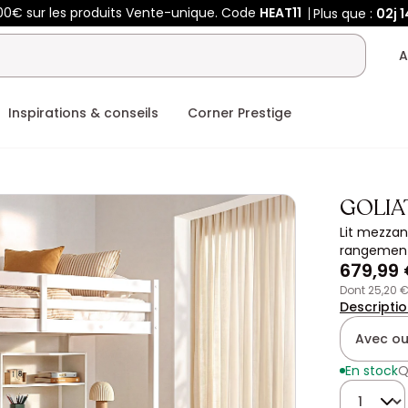
00€ sur les produits Vente-unique. Code
HEAT11
Plus que :
02j
1
A
Inspirations & conseils
Corner Prestige
GOLIA
Lit mezzan
rangements
679,99
dont 25,20 
Descripti
Avec ou
En stock
Q
Quantité