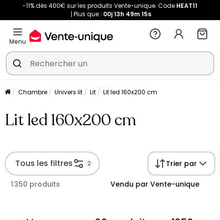
-11% dès 400€ sur les produits Vente-unique. Code
HEAT11
Plus que :
00j
13h
49m
14s
Menu
Chambre
Univers lit
Lit
Lit led 160x200 cm
Lit led 160x200 cm
Tous les filtres
Trier par
2
1 350 produits
Vendu par Vente-unique