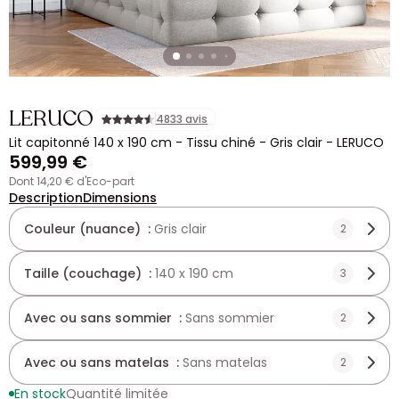
LERUCO
4833 avis
Lit capitonné 140 x 190 cm - Tissu chiné - Gris clair - LERUCO
599,99 €
dont 14,20 € d'Eco-part
Description
Dimensions
Couleur (nuance) :
Gris clair
2
Taille (couchage) :
140 x 190 cm
3
Avec ou sans sommier :
Sans sommier
2
Avec ou sans matelas :
Sans matelas
2
En stock
Quantité limitée