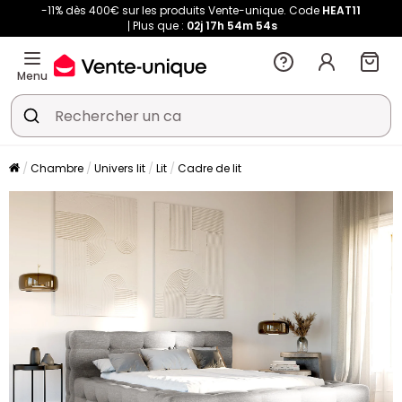
-11% dès 400€ sur les produits Vente-unique. Code
HEAT11
Plus que :
02j
17h
54m
52s
Menu
Chambre
Univers lit
Lit
Cadre de lit