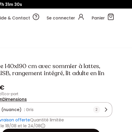
7h
31m
27s
ide & Contact
Se connecter
Panier
fre 140x190 cm avec sommier à lattes,
SB, rangement intégré, lit adulte en lin
 €
 d'Eco-part
on
Dimensions
 (nuance) :
Gris
2
ivraison offerte
Quantité limitée
 le 18/08 et le 24/08