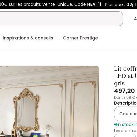
00€ sur les produits Vente-unique. Code
HEAT11
Plus que :
02j
1
A
Inspirations & conseils
Corner Prestige
Lit cof
LED et U
gris
497,20
dont 3,58 €
Descripti
Couleur
En stock
L
Livré entre
Quantité