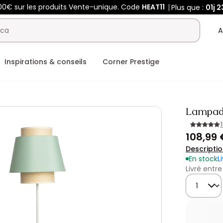
00€ sur les produits Vente-unique. Code
HEAT11
Plus que :
01j
2
A
Inspirations & conseils
Corner Prestige
Lampada
108,99 
Descripti
En stock
L
Livré entre
Quantité