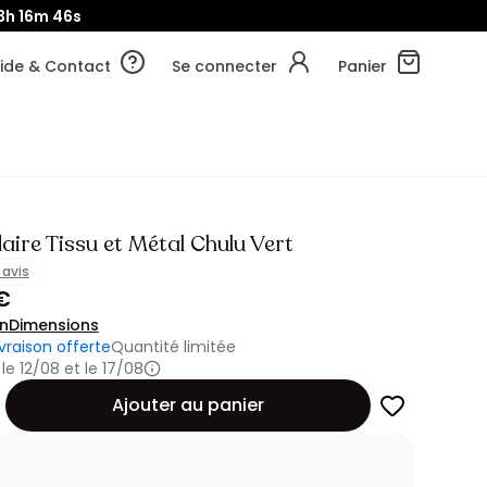
3h
16m
43s
ide & Contact
Se connecter
Panier
ire Tissu et Métal Chulu Vert
1 avis
€
on
Dimensions
ivraison offerte
Quantité limitée
 le 12/08 et le 17/08
Ajouter au panier