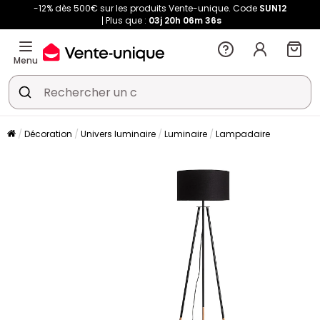
-12% dès 500€ sur les produits Vente-unique. Code
SUN12
Plus que :
03j
20h
06m
35s
Menu
Décoration
Univers luminaire
Luminaire
Lampadaire