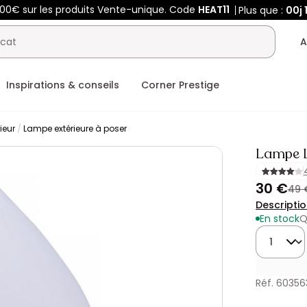
00€ sur les produits Vente-unique. Code
HEAT11
Plus que :
00j
1
A
Inspirations & conseils
Corner Prestige
ieur
Lampe extérieure à poser
Lampe L
30 €
49 
Descripti
En stock
Q
Quantité
Réf. 60356