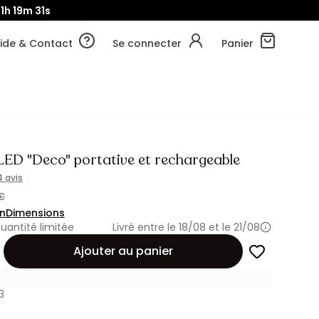
1h
19m
30s
ide & Contact
Se connecter
Panier
ED "Deco" portative et rechargeable
4 avis
€
on
Dimensions
uantité limitée
Livré entre le 18/08 et le 21/08
Ajouter au panier
3