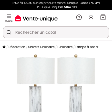
-11% dès 450€ sur les produits Vente-unique. Code
ENJOY11
Plus que :
00j
22h
58m
31s
Menu
Décoration
Univers luminaire
Luminaire
Lampe à poser