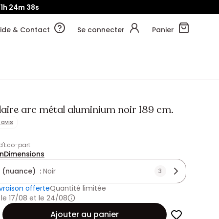
11h
24m
36s
ide & Contact
Se connecter
Panier
ire arc métal aluminium noir 189 cm.
1 avis
 d'Eco-part
on
Dimensions
 (nuance) :
Noir
3
ivraison offerte
Quantité limitée
 le 17/08 et le 24/08
Ajouter au panier