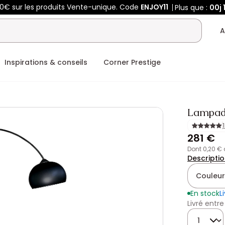
50€ sur les produits Vente-unique. Code
ENJOY11
Plus que :
00j
A
Inspirations & conseils
Corner Prestige
Lampada
281 €
dont 0,20 €
Descripti
Couleur
En stock
L
Livré entre
Quantité