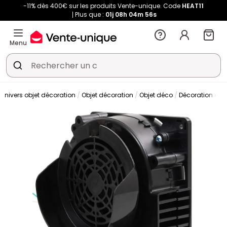
-11% dès 400€ sur les produits Vente-unique. Code
HEAT11
Plus que :
01j
08h
04m
55s
Menu
Univers objet décoration
Objet décoration
Objet déco
Décoration de 