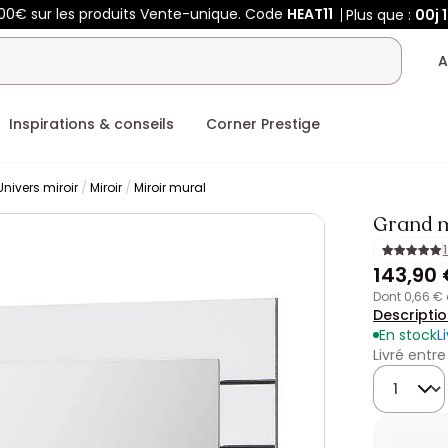
00€ sur les produits Vente-unique. Code
HEAT11
Plus que :
00j
A
Inspirations & conseils
Corner Prestige
Univers miroir
Miroir
Miroir mural
Grand m
143,90
dont 0,66 €
Descripti
En stock
L
Livré entre
Quantité