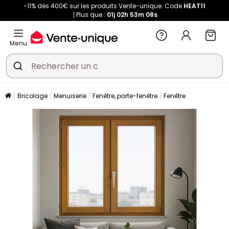
-11% dès 400€ sur les produits Vente-unique. Code
HEAT11
Plus que :
01j
02h
53m
07s
Menu
Bricolage
Menuiserie
Fenêtre, porte-fenêtre
Fenêtre