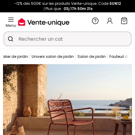
-12% dès 500€ sur les produits Vente-unique. Code
SUN12
Plus que :
03j
17h
50m
20s
Menu
obilier de jardin
Univers salon de jardin
Salon de jardin
Fauteuil de ja