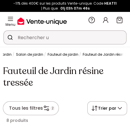
-11% dès 400€ sur les produits Vente-unique. Code
HEAT11
Plus que :
01j
03h
07m
46s
Menu
 jardin
Salon de jardin
Fauteuil de jardin
Fauteuil de Jardin résine t
Fauteuil de Jardin résine
tressée
Tous les filtres
Trier par
2
8 produits