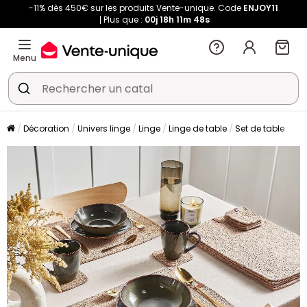
-11% dès 450€ sur les produits Vente-unique. Code
ENJOY11
Plus que :
00j
18h
11m
47s
Menu
Décoration
Univers linge
Linge
Linge de table
Set de table