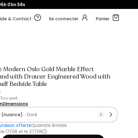
05h
01m
58s
ide & Contact
Se connecter
Panier
e Modern Oslo Gold Marble Effect
and with Drawer Engineered Wood with
elf Bedside Table
€
 d'Eco-part
on
Dimensions
 (nuance) :
Doré
3
ivraison offerte
Quantité limitée
 le 17/08 et le 27/08