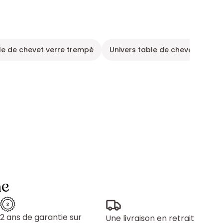
le de chevet verre trempé
Univers table de chevet
Me
ne
2 ans de garantie sur
Une livraison en retrait