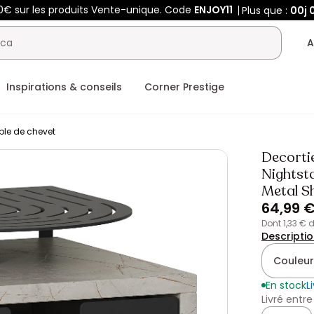
0€ sur les produits Vente-unique. Code
ENJOY11
Plus que :
00j
A
Inspirations & conseils
Corner Prestige
ble de chevet
Decorti
Nightst
Metal Sh
64,99 
dont 1,33 €
Descripti
Couleur
En stock
L
Livré entre
Quantité