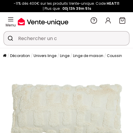
-11% dès 400€ sur les produits Vente-unique. Code
HEAT11
Plus que :
00j
13h
39m
50s
Menu
Décoration
Univers linge
Linge
Linge de maison
Coussin