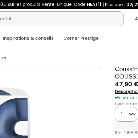
00€ sur les produits Vente-unique. Code
HEAT11
Plus que :
02j
2
A
Inspirations & conseils
Corner Prestige
sin
Coussin
COUSS
47,90 
Descripti
En stock
L
Livré entre
Quantité
Réf. 216818