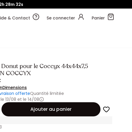
2h
28m
31s
ide & Contact
Se connecter
Panier
 Donut pour le Coccyx 44x44x7,5
IN COCCYX
€
on
Dimensions
ivraison offerte
Quantité limitée
 le 13/08 et le 14/08
Ajouter au panier
3