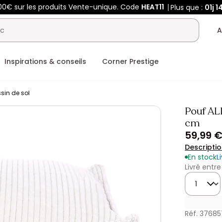
00€ sur les produits Vente-unique. Code
HEAT11
Plus que :
01j
1
A
Inspirations & conseils
Corner Prestige
sin de sol
Pouf AL
cm
59,99 
Descripti
En stock
L
Livré entre
Quantité
Réf. 37685