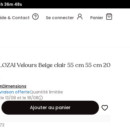
4h
36m
45s
ide & Contact
Se connecter
Panier
LOZAI Velours Beige clair 55 cm 55 cm 20
€
on
Dimensions
ivraison offerte
Quantité limitée
 le 13/08 et le 18/08
Ajouter au panier
73