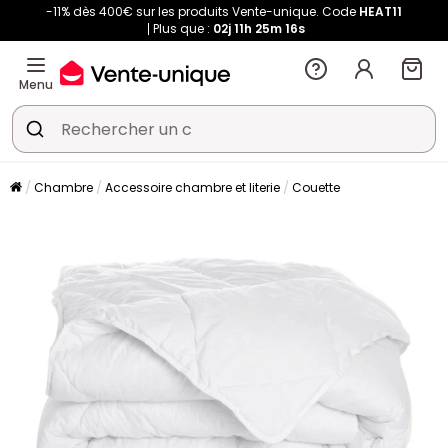
-11% dès 400€ sur les produits Vente-unique. Code
HEAT11
Plus que :
02j
11h
25m
16s
Menu
Chambre
Accessoire chambre et literie
Couette