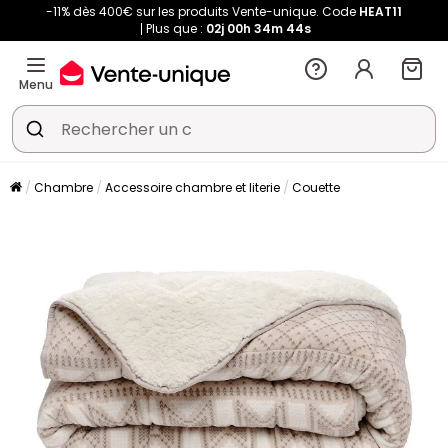
-11% dès 400€ sur les produits Vente-unique. Code
HEAT11
Plus que :
02j
00h
34m
44s
Menu
Chambre
Accessoire chambre et literie
Couette