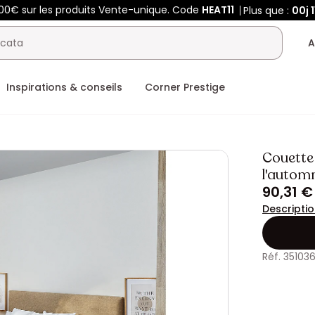
400€ sur les produits Vente-unique. Code
HEAT11
Plus que :
00j
A
Inspirations & conseils
Corner Prestige
Couette 
l'autom
90,31 €
Descripti
Réf. 35103