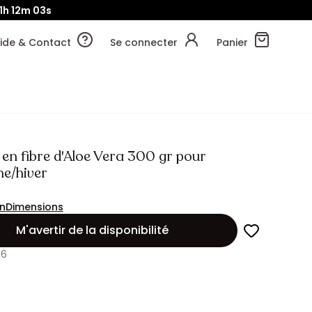
11h
12m
01s
ide & Contact
Se connecter
Panier
en fibre d'Aloe Vera 300 gr pour
ne/hiver
on
Dimensions
M'avertir de la disponibilité
66