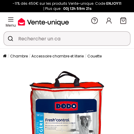
-11% dès 450€ sur les produits Vente-unique. Code
ENJOY11
Plus que :
00j
12h
59m
21s
Menu
Chambre
Accessoire chambre et literie
Couette