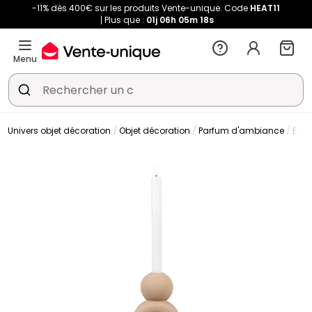
-11% dès 400€ sur les produits Vente-unique. Code
HEAT11
Plus que :
01j
06h
05m
17s
Menu
Univers objet décoration
Objet décoration
Parfum d'ambiance
Boug