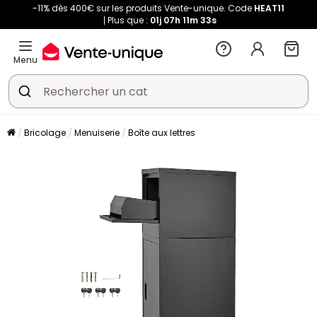
-11% dès 400€ sur les produits Vente-unique. Code
HEAT11
Plus que :
01j
07h
11m
33s
Menu
Bricolage
Menuiserie
Boîte aux lettres