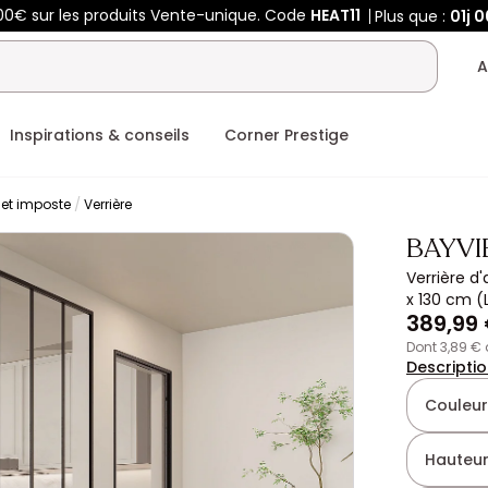
00€ sur les produits Vente-unique. Code
HEAT11
Plus que :
01j
0
A
Inspirations & conseils
Corner Prestige
r et imposte
Verrière
BAYV
Verrière d
x 130 cm (L
389,99
dont 3,89 €
Descripti
Couleur
Hauteur