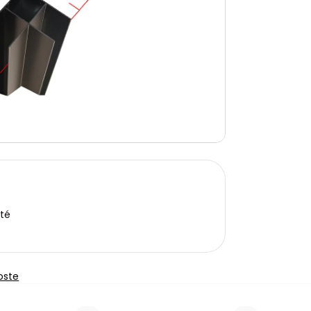
ité
oste