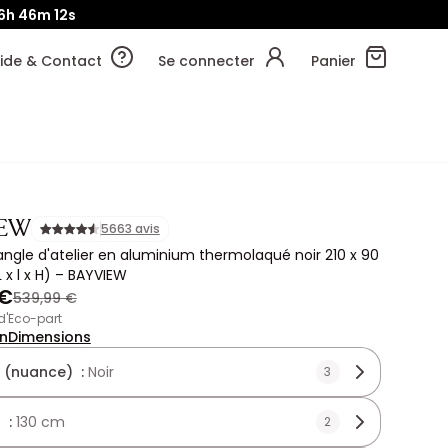
6h
46m
11s
ide & Contact
Se connecter
Panier
IEW
5663 avis
'angle d'atelier en aluminium thermolaqué noir 210 x 90
 x l x H) – BAYVIEW
 €
539,99 €
 d'Eco-part
on
Dimensions
 (nuance) :
Noir
3
 :
130 cm
2