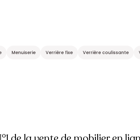
e
Menuiserie
Verrière fixe
Verrière coulissante
°1 de la vente de mobilier en lig