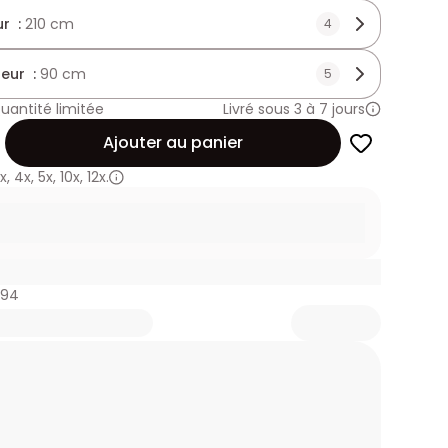
r :
210 cm
4
eur :
90 cm
5
uantité limitée
Livré sous 3 à 7 jours
Ajouter au panier
x
,
4x
,
5x
,
10x
,
12x.
494