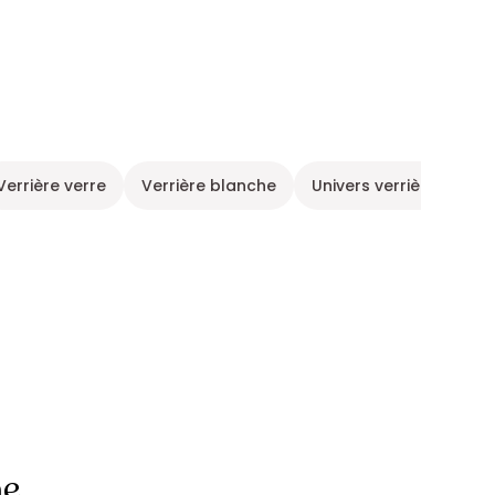
Verrière verre
Verrière blanche
Univers verrière
Ve
ne