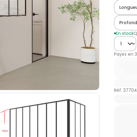
Longueu
Profond
En stock
Q
Quantité
Payez en
3
Réf. 3770