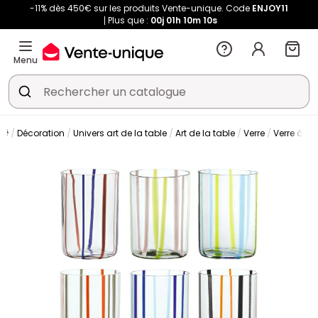
-11% dès 450€ sur les produits Vente-unique. Code
ENJOY11
Plus que :
00j
01h
10m
09s
Menu
Décoration
Univers art de la table
Art de la table
Verre
Verre à ea