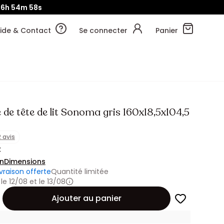
06h
54m
55s
ide & Contact
Se connecter
Panier
de tête de lit Sonoma gris 160x18,5x104,5
2 avis
€
on
Dimensions
ivraison offerte
Quantité limitée
 le 12/08 et le 13/08
Ajouter au panier