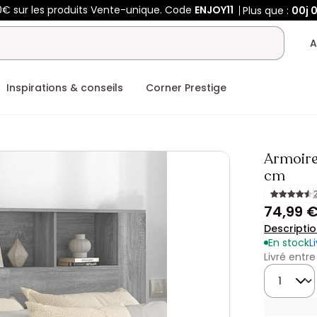
0€ sur les produits Vente-unique. Code
ENJOY11
Plus que :
00j
A
Inspirations & conseils
Corner Prestige
Armoire 
cm
74,99 
Descripti
En stock
L
Livré entre
Quantité