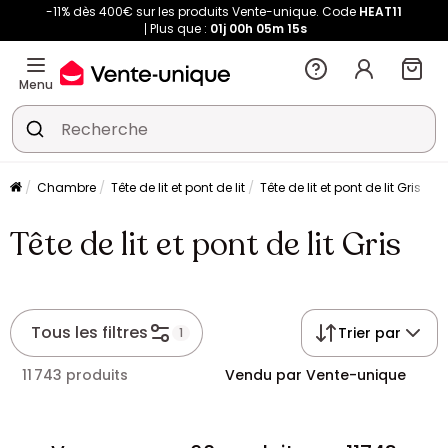
-11% dès 400€ sur les produits Vente-unique. Code
HEAT11
Plus que :
01j
00h
05m
15s
Menu
Chambre
Tête de lit et pont de lit
Tête de lit et pont de lit Gris
Tête de lit et pont de lit Gris
Tous les filtres
Trier par
1
11 743 produits
Vendu par Vente-unique