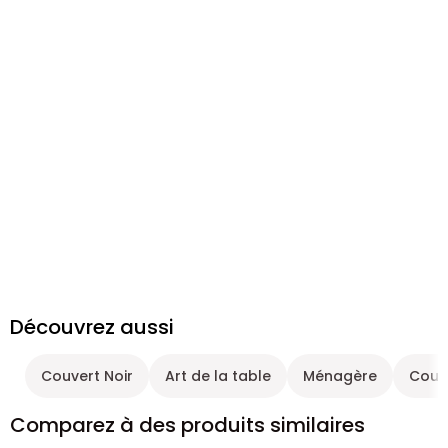
Découvrez aussi
Couvert Noir
Art de la table
Ménagère
Couv
Comparez à des produits similaires