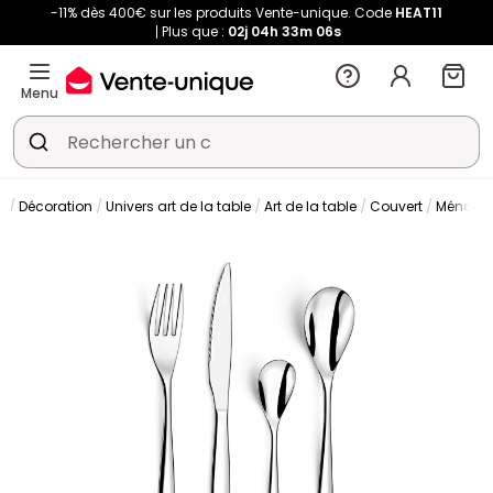
-11% dès 400€ sur les produits Vente-unique. Code
HEAT11
Plus que :
02j
04h
33m
05s
Menu
Décoration
Univers art de la table
Art de la table
Couvert
Ménagè