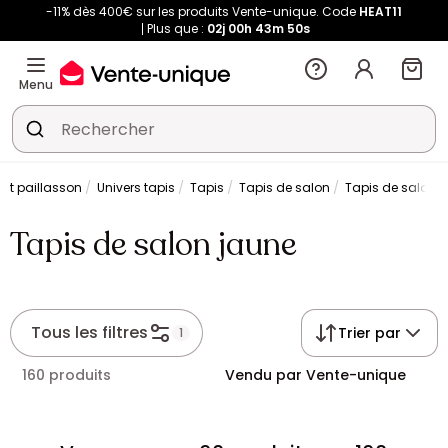
-11% dès 400€ sur les produits Vente-unique. Code
HEAT11
Plus que :
02j
00h
43m
50s
Menu
 et paillasson
Univers tapis
Tapis
Tapis de salon
Tapis de salon 
Tapis de salon jaune
Tous les filtres
Trier par
1
160 produits
Vendu par Vente-unique