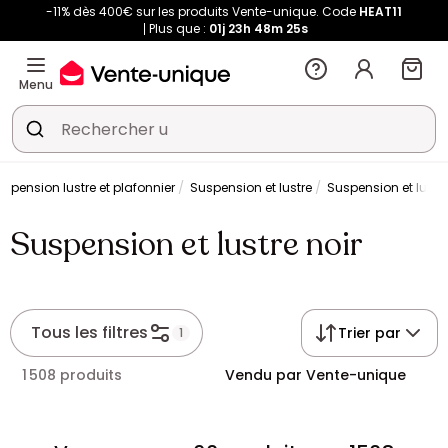
-11% dès 400€ sur les produits Vente-unique. Code
HEAT11
Plus que :
01j
23h
48m
24s
Menu
uspension lustre et plafonnier
Suspension et lustre
Suspension et lustre
Suspension et lustre noir
Tous les filtres
Trier par
1
1 508 produits
Vendu par Vente-unique