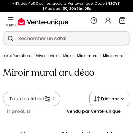
-11% dès 450€ sur les produits Vente-unique. Code
ENJOY11
Plus que :
00j
20h
11m
07s
Menu
Objet décoration
Univers miroir
Miroir
Miroir mural
Miroir mural art
Miroir mural art déco
Tous les filtres
Trier par
1
14 produits
Vendu par Vente-unique