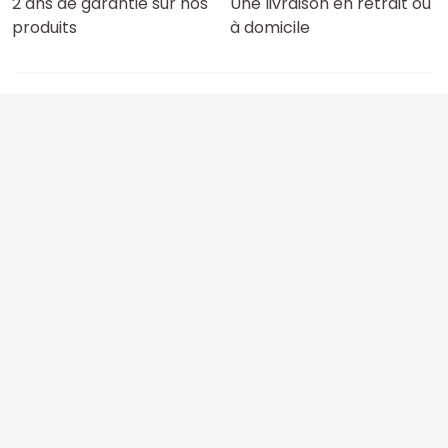
2 ans de garantie sur nos
Une livraison en retrait ou
produits
à domicile