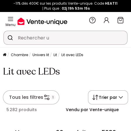
-11% dès 400€ sur les produits Vente-unique. Code
HEAT11
Plus que :
02j
19h
53m
14s
Menu
Chambre
Univers lit
Lit
Lit avec LEDs
Lit avec LEDs
Tous les filtres
Trier par
1
5 282 produits
Vendu par Vente-unique