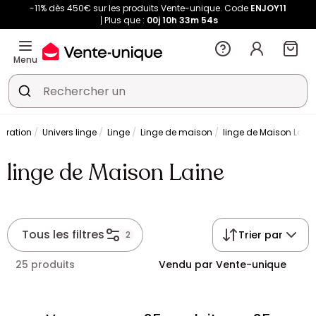
-11% dès 450€ sur les produits Vente-unique. Code
ENJOY11
Plus que :
00j
10h
33m
54s
Menu
oration
Univers linge
Linge
Linge de maison
linge de Maison Laine
linge de Maison Laine
Tous les filtres
Trier par
2
25 produits
Vendu par Vente-unique