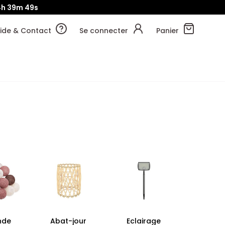
4h
39m
48s
ide & Contact
Se connecter
Panier
nde
Abat-jour
Eclairage