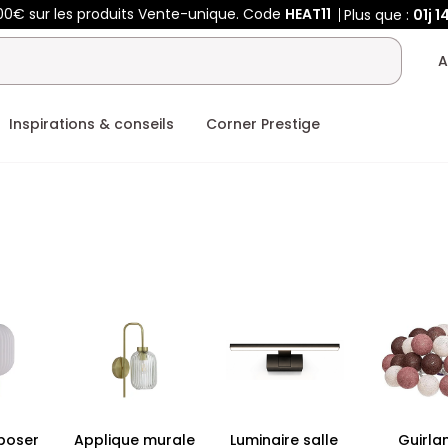
00€ sur les produits Vente-unique. Code
HEAT11
Plus que :
01j
1
A
Inspirations & conseils
Corner Prestige
poser
Applique murale
Luminaire salle
Guirla