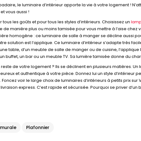
padaire, le luminaire d’intérieur apporte la vie à votre logement ! N’
 et vous aussi !
 tous les goûts et pour tous les styles d’intérieurs. Choisissez un
lamp
aire de manière plus ou moins tamisée pour vous mettre à l’aise chez
ière homogène : ce luminaire de salle à manger se décline aussi pour 
e solution est l’applique. Ce luminaire d’intérieur s’adapte très facile
’une table, d’un meuble de salle de manger ou de cuisine, l’applique 
 un buffet, un bar ou un meuble TV. Sa lumière tamisée donne du cha
 reste de votre logement ? Ils se déclinent en plusieurs matières. U
aleureux et authentique à votre pièce. Donnez lui un style d’intérie
. Foncez voir le large choix de luminaires d’intérieurs à petits prix su
raison express. C’est rapide et sécurisée. Pourquoi se priver d’un bea
 murale
Plafonnier