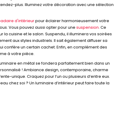
attendez-plus. Illuminez votre décoration avec une sélection
adaire d'intérieur
pour éclairer harmonieusement votre
 vous. Vous pouvez aussi opter pour une
suspension
. Ce
la cuisine et le salon. Suspendu, il illuminera vos soirées
ment aux styles industriels. Il sait également diffuser sa
lui confère un certain cachet. Enfin, en complément des
rme à votre pièce.
n luminaire en métal se fondera parfaitement bien dans un
ur personnalisé ! Ambiance design, contemporaine, charme
r Vente-unique. Craquez pour l’un ou plusieurs d’entre eux.
u chez soi ? Un luminaire d’intérieur peut faire toute la