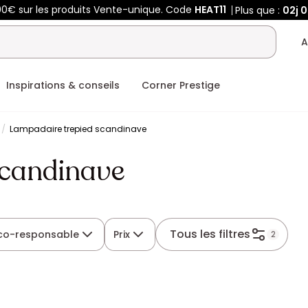
00€ sur les produits Vente-unique. Code
HEAT11
Plus que :
02j
0
A
Inspirations & conseils
Corner Prestige
Lampadaire trepied scandinave
scandinave
Tous les filtres
éco-responsable
Prix
2