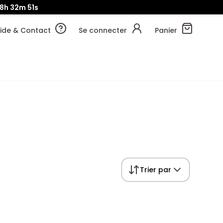
8h
32m
50s
ide & Contact
Se connecter
Panier
Trier par