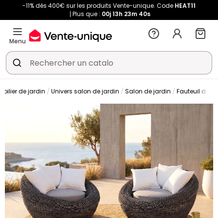
-11% dès 400€ sur les produits Vente-unique. Code
HEAT11
Plus que :
00j
13h
23m
40s
Menu
obilier de jardin
Univers salon de jardin
Salon de jardin
Fauteuil de ja