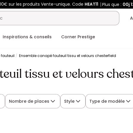
00€ sur les produits Vente-unique. Code
HEAT11
Plus que :
00j
1
A
Inspirations & conseils
Corner Prestige
fauteuil
Ensemble canapé fauteuil tissu et velours chesterfield
uil tissu et velours chest
Nombre de places
Style
Type de modèle