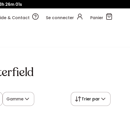
3h
26m
01s
ide & Contact
Se connecter
Panier
erfield
Gamme
Trier par