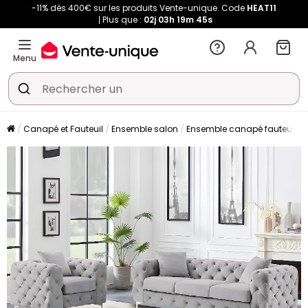
-11% dès 400€ sur les produits Vente-unique. Code
HEAT11
Plus que :
02j
03h
19m
45s
Menu
Canapé et Fauteuil
Ensemble salon
Ensemble canapé fauteuil